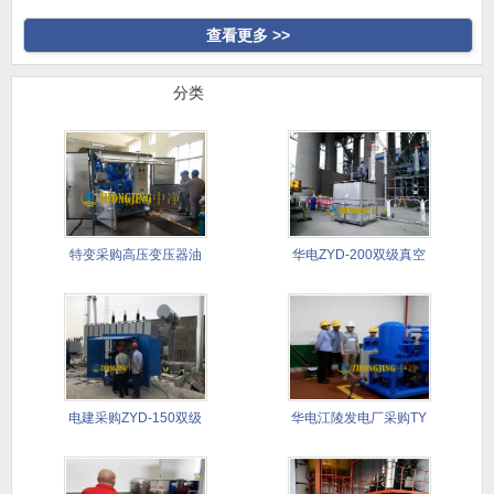
高真空
合式滤油
查看更多 >>
行业案例
分类
特变采购高压变压器油
华电ZYD-200双级真空
真空滤油
滤
电建采购ZYD-150双级
华电江陵发电厂采购TY
滤
透平油