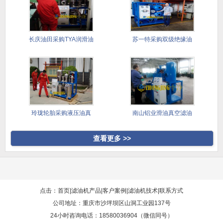
长庆油田采购TYA润滑油
苏一特采购双级绝缘油
滤油
真空滤油
玲珑轮胎采购液压油真
南山铝业滑油真空滤油
空滤油机
机采购案
查看更多 >>
点击：首页
|
滤油机产品
|
客户案例
|
滤油机技术
|
联系方式
公司地址：重庆市沙坪坝区山洞工业园137号
24小时咨询电话：18580036904（微信同号）