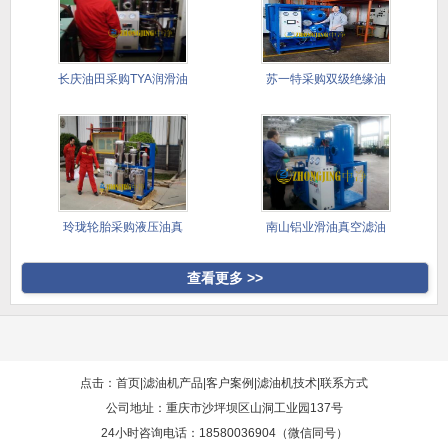
长庆油田采购TYA润滑油
苏一特采购双级绝缘油
滤油
真空滤油
玲珑轮胎采购液压油真
南山铝业滑油真空滤油
空滤油机
机采购案
查看更多 >>
点击：首页
|
滤油机产品
|
客户案例
|
滤油机技术
|
联系方式
公司地址：重庆市沙坪坝区山洞工业园137号
24小时咨询电话：18580036904（微信同号）