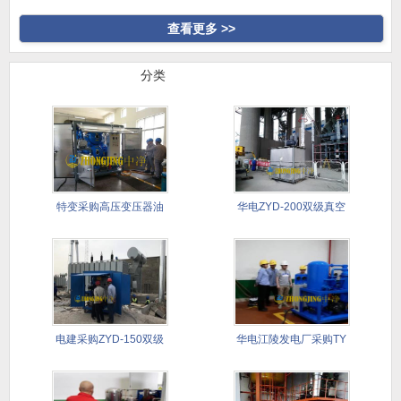
高真空
合式滤油
查看更多 >>
行业案例
分类
特变采购高压变压器油
华电ZYD-200双级真空
真空滤油
滤
电建采购ZYD-150双级
华电江陵发电厂采购TY
滤
透平油