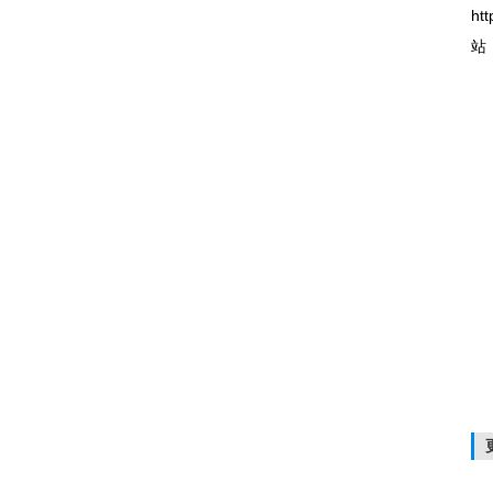
htt
站
相