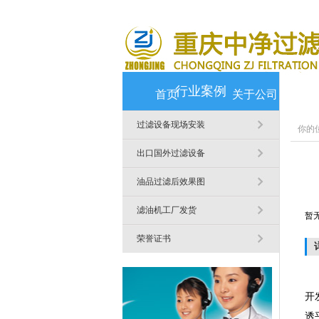
行业案例
首页
关于公司
过滤设备现场安装
你的
出口国外过滤设备
油品过滤后效果图
滤油机工厂发货
暂
荣誉证书
江
开
透