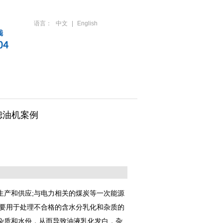
语言：
中文
|
English
人才招聘
联系方式
滤油机案例
产和供应;与电力相关的煤炭等一次能源
主要用于处理不合格的含水分乳化和杂质的
杂质和水份，从而导致油液乳化发白，杂