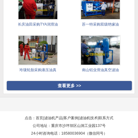
长庆油田采购TYA润滑油
苏一特采购双级绝缘油
滤油
真空滤油
玲珑轮胎采购液压油真
南山铝业滑油真空滤油
空滤油机
机采购案
查看更多 >>
点击：首页
|
滤油机产品
|
客户案例
|
滤油机技术
|
联系方式
公司地址：重庆市沙坪坝区山洞工业园137号
24小时咨询电话：18580036904（微信同号）