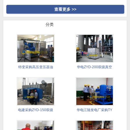
高真空
合式滤油
查看更多 >>
行业案例
分类
特变采购高压变压器油
华电ZYD-200双级真空
真空滤油
滤
电建采购ZYD-150双级
华电江陵发电厂采购TY
滤
透平油