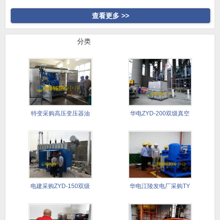
高真空
合式滤油
查看更多 >>
行业案例
分类
特变采购高压变压器油
华电ZYD-200双级真空
真空滤油
滤
电建采购ZYD-150双级
华电江陵发电厂采购TY
滤
透平油