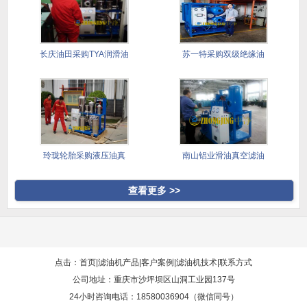
长庆油田采购TYA润滑油
苏一特采购双级绝缘油
滤油
真空滤油
玲珑轮胎采购液压油真
南山铝业滑油真空滤油
空滤油机
机采购案
查看更多 >>
点击：首页
|
滤油机产品
|
客户案例
|
滤油机技术
|
联系方式
公司地址：重庆市沙坪坝区山洞工业园137号
24小时咨询电话：18580036904（微信同号）