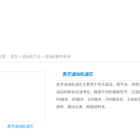
滤油机产品
新闻资讯
行业案例
技术支持
位置：
首页
>
滤油机产品
>
滤油机配件耗材
真空滤油机滤芯
真空滤油机滤芯主要用于变压器油、透平油、润滑
油品的除杂过滤净化。根据不同的规格型号，过滤的
50微米、80微米、100微米、200微米等。主
材料、聚结分离、精密材料等。...
真空滤油机滤芯