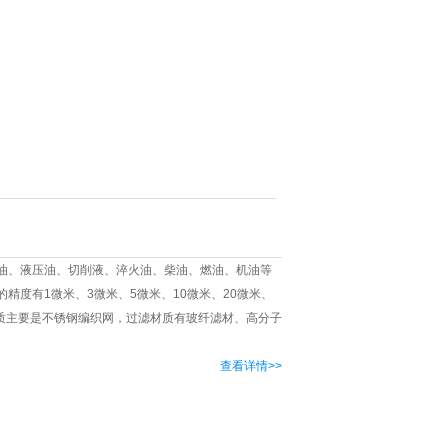
人才招聘
联系方式
油、液压油、切削液、淬火油、柴油、燃油、机油等
精度有1微米、3微米、5微米、10微米、20微米、
体材质主要是不锈钢编织网，过滤材质有玻纤滤材、高分子
查看详情>>