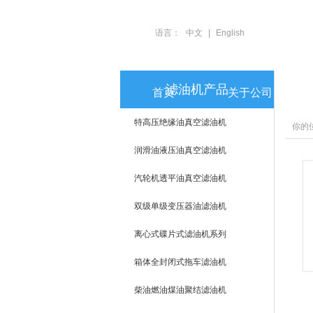
语言：
中文
|
English
滤油机产品
首页
关于公司
特高压绝缘油真空滤油机
你的
润滑油液压油真空滤油机
汽轮机透平油真空滤油机
双级单级变压器油滤油机
离心式碟片式滤油机系列
箱体全封闭式拖车滤油机
柴油燃油煤油聚结滤油机