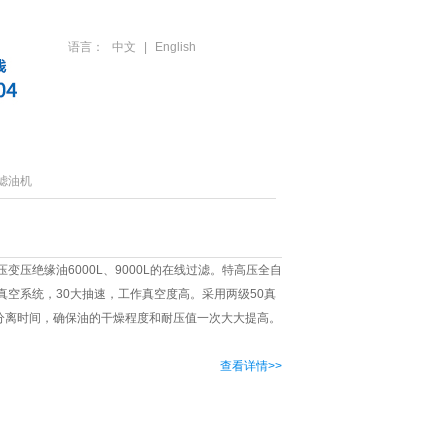
语言：
中文
|
English
人才招聘
联系方式
滤油机
变压绝缘油6000L、9000L的在线过滤。特高压全自
空系统，30大抽速，工作真空度高。采用两级50真
和分离时间，确保油的干燥程度和耐压值一次大大提高。
查看详情>>