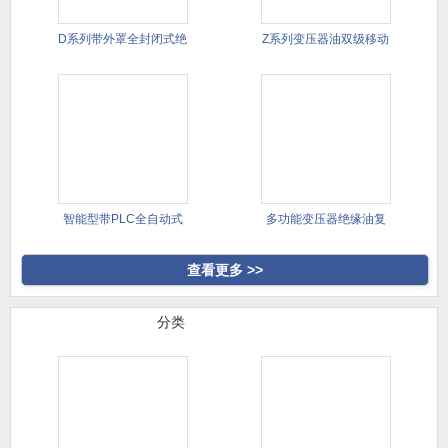
D系列带外罩全封闭式绝
Z系列变压器油双级移动
缘油双
式真空
智能型带PLC全自动式
多功能变压器绝缘油复
高真空
合式滤油
查看更多 >>
行业案例
分类