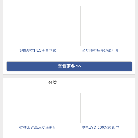
卧式绝缘油高效双级移
变压器油真空滤油机(带
动式滤油
PLC
D系列带外罩全封闭式绝
Z系列变压器油双级移动
缘油双
式真空
智能型带PLC全自动式
多功能变压器绝缘油复
高真空
合式滤油
查看更多 >>