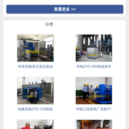
高真空
合式滤油
查看更多 >>
行业案例
分类
特变采购高压变压器油
华电ZYD-200双级真空
真空滤油
滤
电建采购ZYD-150双级
华电江陵发电厂采购TY
滤
透平油