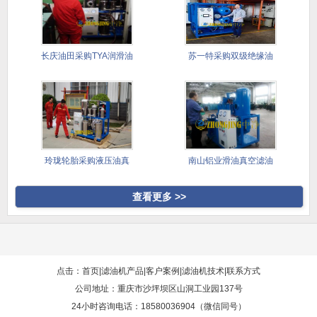
长庆油田采购TYA润滑油
苏一特采购双级绝缘油
滤油
真空滤油
玲珑轮胎采购液压油真
南山铝业滑油真空滤油
空滤油机
机采购案
查看更多 >>
点击：首页
|
滤油机产品
|
客户案例
|
滤油机技术
|
联系方式
公司地址：重庆市沙坪坝区山洞工业园137号
24小时咨询电话：18580036904（微信同号）