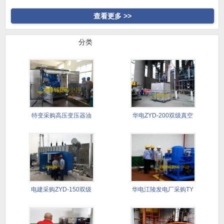
高真空
合式滤油
查看更多 >>
行业案例
分类
特变采购高压变压器油
华电ZYD-200双级真空
真空滤油
滤
电建采购ZYD-150双级
华电江陵发电厂采购TY
滤
透平油