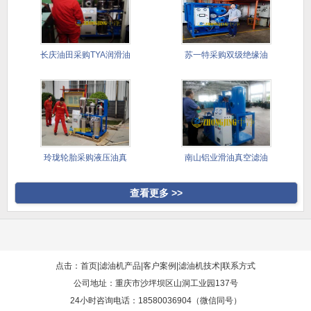
长庆油田采购TYA润滑油
苏一特采购双级绝缘油
滤油
真空滤油
玲珑轮胎采购液压油真
南山铝业滑油真空滤油
空滤油机
机采购案
查看更多 >>
点击：首页
|
滤油机产品
|
客户案例
|
滤油机技术
|
联系方式
公司地址：重庆市沙坪坝区山洞工业园137号
24小时咨询电话：18580036904（微信同号）