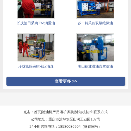
长庆油田采购TYA润滑油
苏一特采购双级绝缘油
滤油
真空滤油
玲珑轮胎采购液压油真
南山铝业滑油真空滤油
空滤油机
机采购案
查看更多 >>
点击：首页
|
滤油机产品
|
客户案例
|
滤油机技术
|
联系方式
公司地址：重庆市沙坪坝区山洞工业园137号
24小时咨询电话：18580036904（微信同号）