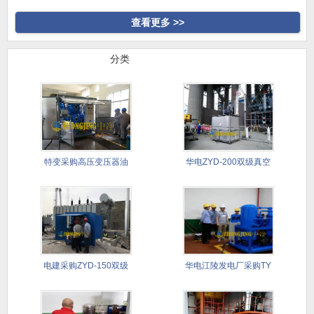
高真空
合式滤油
查看更多 >>
行业案例
分类
特变采购高压变压器油
华电ZYD-200双级真空
真空滤油
滤
电建采购ZYD-150双级
华电江陵发电厂采购TY
滤
透平油