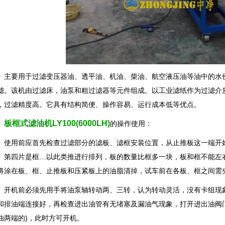
要用于过滤变压器油、透平油、机油、柴油、航空液压油等油中的水份
滤。该机由过滤床，油泵和粗过滤器等元件组成。以工业滤纸作为过滤介
，过滤精度高。它具有结构简便、操作容易、运行成本低等优点。
板框式滤油机LY100(6000LH)
的操作使用：
用前应首先检查过滤部分的滤板、滤框安装位置，从止推板这一端开始
、第四片是框…以此类推进行排列，板的数量比框多一块，板和框不能左
将涂在板、框、止推板和压紧板上的油脂清掉，试车前在各板、框之间需
机前必须先用手将油泵轴转动两、三转，认为转动灵活，没有卡组现象
和排油端连接好，再检查进出油管有无堵塞及漏油气现象，打开进出油阀
油两端的)，此时方可开机。