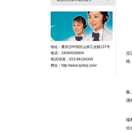
主
地址：重庆沙坪坝区山洞工业园137号
过
电话：18580036904
电话/传真：023-86194345
纸
网址：http://www.zjzklyj.com/
使
板
须
开
端
出