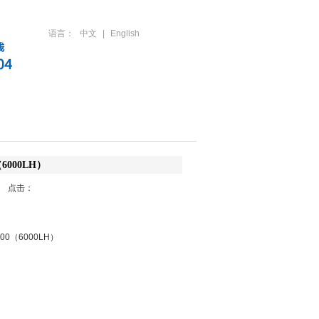
语言：
中文
|
English
人才招聘
联系方式
6000LH）
15
点击：
0（6000LH）