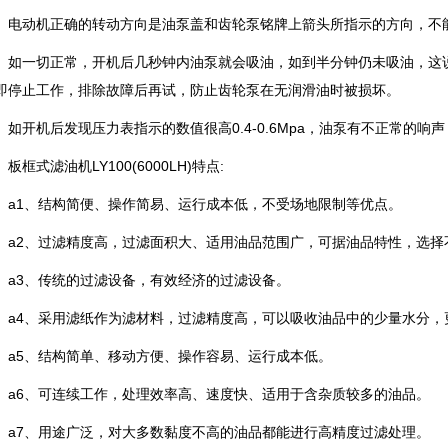
动机正确的转动方向是油泵盖和齿轮泵铭牌上箭头所指示的方向，不
一切正常，开机后几秒钟内油泵就会吸油，如到半分钟仍未吸油，这说
即停止工作，排除故障后再试，防止齿轮泵在无润滑油时被损坏。
开机后发现压力表指示的数值很高0.4-0.6Mpa，油泵有不正常的响
框式滤油机LY100(6000LH)特点:
1、结构简便、操作简易、运行成本低，不受场地限制等优点。
2、过滤精度高，过滤面积大、适用油品范围广，可据油品特性，选择
3、传统的过滤设备，有效经济的过滤设备。
4、采用滤纸作为滤材料，过滤精度高，可以吸收油品中的少量水分，
5、结构简单、移动方便、操作容易、运行成本低。
6、可连续工作，处理效率高、速度快、适用于含杂质较多的油品。
7、用途广泛，对大多数黏度不高的油品都能进行高精度过滤处理。