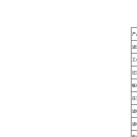
a
产
工
过
板
压
滤
滤
电