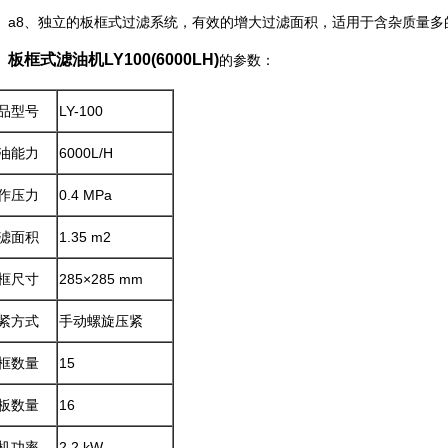
8、独立的板框式过滤系统，有效的增大过滤面积，适用于含杂质量多
板框式滤油机LY100(6000LH)
的参数：
品型号
LY-100
滤油能力
6000L/H
作压力
0.4 MPa
滤面积
1.35 m2
框尺寸
285×285 mm
紧方式
手动螺旋压紧
框数量
15
板数量
16
机功率
2.2 kW