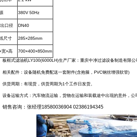
源
380V 50Hz
/出口径
DN40
纸尺寸
285×285mm
×宽×高
700×400×850mm
框式滤油机LY100(6000LH)生产厂家：重庆中净过滤设备制造有限公
关配件：设备随机免费配送一套附件(含抱箍，PVC钢丝增强软管)
货周期：有现货，供货周期为1个工作日发货。
备运输方式：汽车物流运输，货物在运输和装载途中出现的意外，公司
销售咨询：张经理18580036904 02386194345