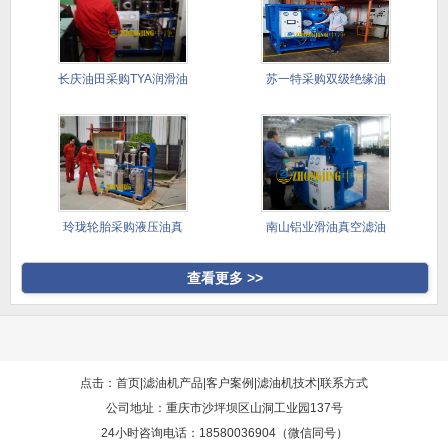
长庆油田采购TYA润滑油
苏一特采购双级绝缘油
滤油
真空滤油
玲珑轮胎采购液压油真
南山铝业滑油真空滤油
空滤油机
机采购案
查看更多 >>
点击：首页
|
滤油机产品
|
客户案例
|
滤油机技术
|
联系方式
公司地址：重庆市沙坪坝区山洞工业园137号
24小时咨询电话：18580036904（微信同号）