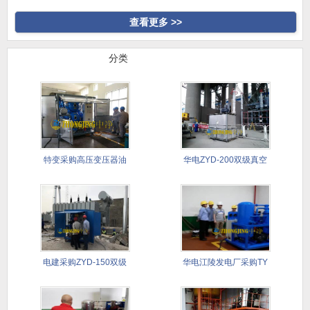
高真空
合式滤油
查看更多 >>
行业案例
分类
特变采购高压变压器油
华电ZYD-200双级真空
真空滤油
滤
电建采购ZYD-150双级
华电江陵发电厂采购TY
滤
透平油