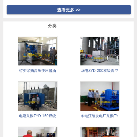
高真空
合式滤油
查看更多 >>
行业案例
分类
特变采购高压变压器油
华电ZYD-200双级真空
真空滤油
滤
电建采购ZYD-150双级
华电江陵发电厂采购TY
滤
透平油