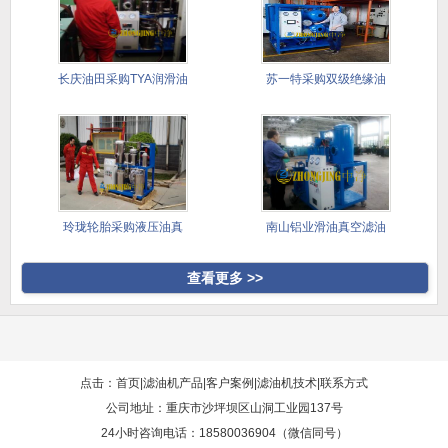
长庆油田采购TYA润滑油
苏一特采购双级绝缘油
滤油
真空滤油
玲珑轮胎采购液压油真
南山铝业滑油真空滤油
空滤油机
机采购案
查看更多 >>
点击：首页
|
滤油机产品
|
客户案例
|
滤油机技术
|
联系方式
公司地址：重庆市沙坪坝区山洞工业园137号
24小时咨询电话：18580036904（微信同号）